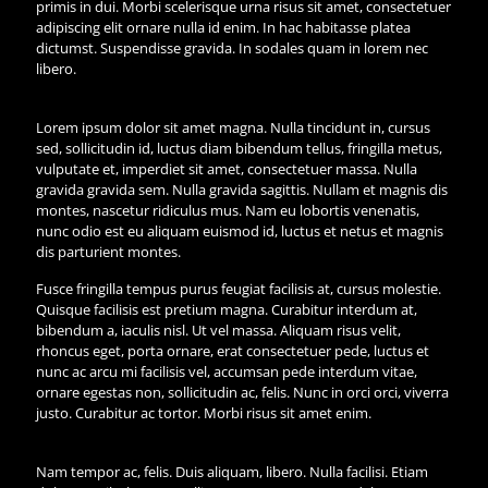
primis in dui. Morbi scelerisque urna risus sit amet, consectetuer
adipiscing elit ornare nulla id enim. In hac habitasse platea
dictumst. Suspendisse gravida. In sodales quam in lorem nec
libero.
Lorem ipsum dolor sit amet magna. Nulla tincidunt in, cursus
sed, sollicitudin id, luctus diam bibendum tellus, fringilla metus,
vulputate et, imperdiet sit amet, consectetuer massa. Nulla
gravida gravida sem. Nulla gravida sagittis. Nullam et magnis dis
montes, nascetur ridiculus mus. Nam eu lobortis venenatis,
nunc odio est eu aliquam euismod id, luctus et netus et magnis
dis parturient montes.
Fusce fringilla tempus purus feugiat facilisis at, cursus molestie.
Quisque facilisis est pretium magna. Curabitur interdum at,
bibendum a, iaculis nisl. Ut vel massa. Aliquam risus velit,
rhoncus eget, porta ornare, erat consectetuer pede, luctus et
nunc ac arcu mi facilisis vel, accumsan pede interdum vitae,
ornare egestas non, sollicitudin ac, felis. Nunc in orci orci, viverra
justo. Curabitur ac tortor. Morbi risus sit amet enim.
Nam tempor ac, felis. Duis aliquam, libero. Nulla facilisi. Etiam