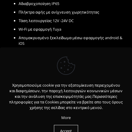
Αδιαβροχοποίηση IP65
Πλήκτρα αφής με ανίχνευση χωρητικότητας
Τάση λειτουργείας 12V -24V DC
Wi-Fi με εφαρμογή Tuya
Απομακρυσμένο ξεκλείδωμα μέσω εφαρμογής android &
iOS
Ρύθμιση προσωρινού κωδικού
Έλεγχος αρχείων επισκεπτών
Διαστάσεις
86x86x20 mm (Π/Υ/Β)
Χρησιμοποιούμε cookie για την εξατομίκευση περιεχομένου
και διαφημίσεων, την παροχή λειτουργιών κοινωνικών μέσων
και την ανάλυση της επισκεψιμότητάς μας.Περισσότερες
πληροφορίες για τα Cookies μπορείτε να βρείτε απο τους όρους
χρήσης της σελίδας στο κεντρικό μενού.
©
2026 CTC Electronic. All Rights Reserved.
More
Accept